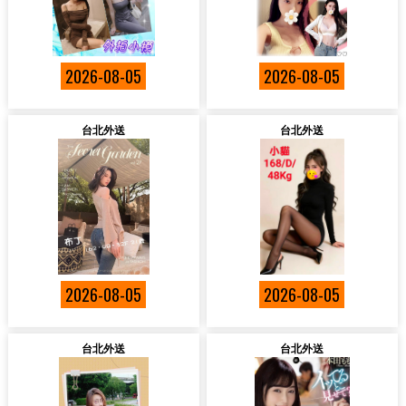
2026-08-05
2026-08-05
台北外送
台北外送
2026-08-05
2026-08-05
台北外送
台北外送