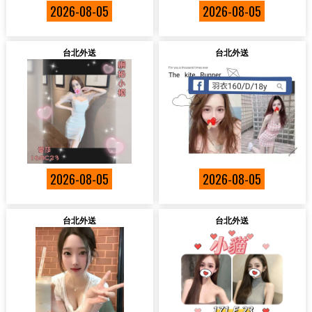
2026-08-05
2026-08-05
台北外送
台北外送
2026-08-05
2026-08-05
台北外送
台北外送