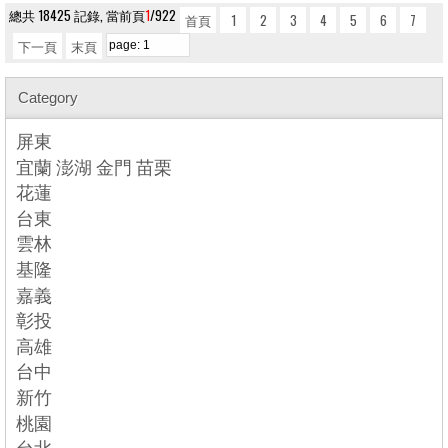
總共 18425 記錄, 當前頁
1
/922
首頁
1
2
3
4
5
6
7
下一頁
末頁
Category
屏東
宜蘭 澎湖 金門 苗栗
花蓮
台東
雲林
基隆
嘉義
彰投
高雄
台中
新竹
桃園
台北