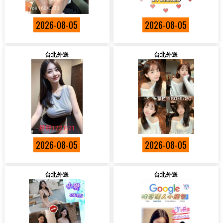
2026-08-05
2026-08-05
台北外送
台北外送
2026-08-05
2026-08-05
台北外送
台北外送