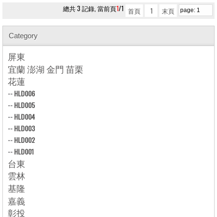
總共 3 記錄, 當前頁
1
/1
首頁
1
末頁
Category
屏東
宜蘭 澎湖 金門 苗栗
花蓮
--
HLD006
--
HLD005
--
HLD004
--
HLD003
--
HLD002
--
HLD001
台東
雲林
基隆
嘉義
彰投