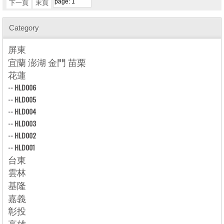
下一頁
末頁
Category
屏東
宜蘭 澎湖 金門 苗栗
花蓮
--
HLD006
--
HLD005
--
HLD004
--
HLD003
--
HLD002
--
HLD001
台東
雲林
基隆
嘉義
彰投
高雄