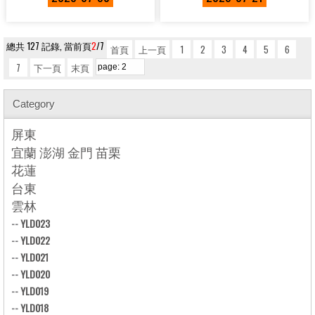
總共 127 記錄, 當前頁
2
/7
首頁
上一頁
1
2
3
4
5
6
7
下一頁
末頁
Category
屏東
宜蘭 澎湖 金門 苗栗
花蓮
台東
雲林
--
YLD023
--
YLD022
--
YLD021
--
YLD020
--
YLD019
--
YLD018